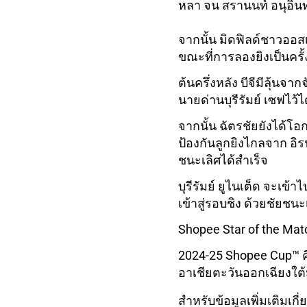
หลา จน สรานนท์ อนุอิน
จากนั้น มิดฟิลด์ชาวออส
ขณะที่การลองยิงเป็นคร
ต้นครึ่งหลัง บีจีมีลุ้นจ
นายด่านบุรีรัมย์ เซฟไว้ไ
จากนั้น ฉัตรชัยยังได้โอก
ป้องกันลูกยิงไกลจาก อิรฟ
ชนะเลิศได้สำเร็จ
บุรีรัมย์ ยูไนเต็ด จะเข
เข้าสู่รอบชิง ด้วยชัยชนะ
Shopee Star of the Mat
2024-25 Shopee Cup™ คื
อาเชียตะวันออกเฉียงใต้
สำหรับข้อมูลเพิ่มเติมเ