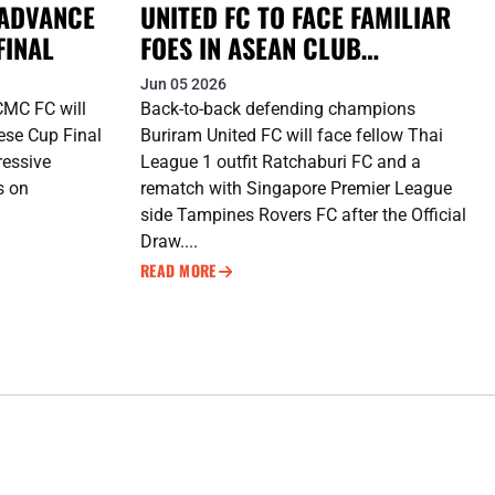
ADVANCE
UNITED FC TO FACE FAMILIAR
FINAL
FOES IN ASEAN CLUB
CHAMPIONSHIP SHOPEE
Jun 05 2026
CUP™ DEFENCE
CMC FC will
Back-to-back defending champions
ese Cup Final
Buriram United FC will face fellow Thai
ressive
League 1 outfit Ratchaburi FC and a
es on
rematch with Singapore Premier League
side Tampines Rovers FC after the Official
Draw....
READ MORE