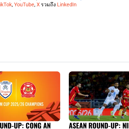
ikTok
,
YouTube
,
X
รวมถึง
LinkedIn
UND-UP: CONG AN
ASEAN ROUND-UP: NI