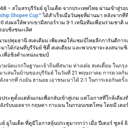
68 – สโมสรบุรีรัมย์ ยูไนเต็ด จากประเทศไทย ผ่านเข้าสู่ร
ship Shopee Cup™
ได้สำเร็จเมื่อวันพุธที่ผ่านมา หลังจากที
 0-0 ส่งผลให้พวกเขามีสกอร์รวม 3-1 เหนือทีมเพื่อนร่วมชาติ
อบชิงชนะเลิศ
ามปทุมธานี สเตเดียม เพียงพอให้แชมป์ไทยลีกการันตีการเข
มาได้ก่อนที่บุรีรัมย์ ซิตี้ สเตเดียม และพวกเขาจะลงสนามช
 เพื่อชิงตำแหน่งแชมป์
มนัดแรกในฐานะเจ้าถิ่นที่สนาม ห่างเด๋ย สเตเดี้ยม ในกรุง
าเล่นในบ้านของบุรีรัมย์ ในวันที่ 21 พฤษภาคม การดวลกันใน
ังจากที่ กงอัน ฮานอย เอาชนะมาได้ 2-1 ในการเจอกันครั้งล่า
รประตูตั้งแต่ต้นเกมเพื่อกลับเข้าสู่เกม แต่โอกาสที่ใกล้เคียงที
หลังรับบอลจาก กฤษดา กาแมน ในกรอบเขตโทษ โดยมี เคอร์ติ
ัมย์ ยูไนเต็ด ที่ดูมีโอกาสลุ้นประตูมากกว่า เมื่อ ปีเตอร์ ซูล