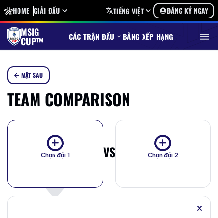
HOME
GIẢI ĐẤU
ĐĂNG KÝ NGAY
TIẾNG VIỆT
MSIG
CÁC TRẬN ĐẤU
BẢNG XẾP HẠNG
CUP™
MẶT SAU
TEAM COMPARISON
VS
Chọn đội 1
Chọn đội 2