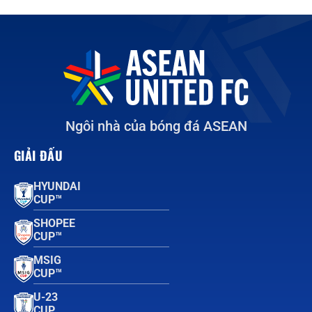
Ngôi nhà của bóng đá ASEAN
GIẢI ĐẤU
HYUNDAI
CUP™
SHOPEE
CUP™
MSIG
CUP™
U-23
CUP