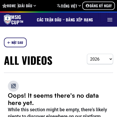
HOME
GIẢI ĐẤU
ĐĂNG KÝ NGAY
TIẾNG VIỆT
MSIG
CÁC TRẬN ĐẤU
BẢNG XẾP HẠNG
CUP™
MẶT SAU
ALL VIDEOS
Oops! It seems there's no data
here yet.
While this section might be empty, there's likely
plenty to discover elsewhere on our platform.