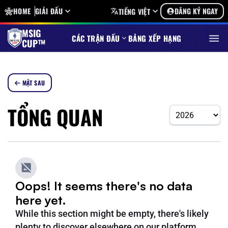
HOME
GIẢI ĐẤU
ĐĂNG KÝ NGAY
TIẾNG VIỆT
MSIG
CÁC TRẬN ĐẤU
BẢNG XẾP HẠNG
CUP™
MẶT SAU
TỔNG QUAN
Oops! It seems there's no data
here yet.
While this section might be empty, there's likely
plenty to discover elsewhere on our platform.