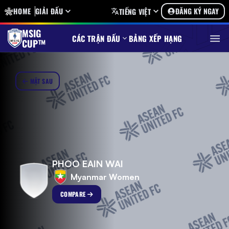
HOME
GIẢI ĐẤU
ĐĂNG KÝ NGAY
TIẾNG VIỆT
MSIG
CÁC TRẬN ĐẤU
BẢNG XẾP HẠNG
CUP™
MẶT SAU
PHOO EAIN WAI
Myanmar Women
COMPARE