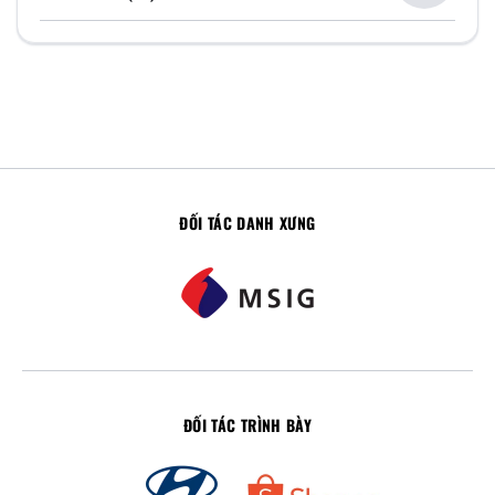
ĐỐI TÁC DANH XƯNG
ĐỐI TÁC TRÌNH BÀY