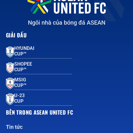
Ngôi nhà của bóng đá ASEAN
GIẢI ĐẤU
HYUNDAI
CUP™
SHOPEE
CUP™
MSIG
CUP™
U-23
CUP
BÊN TRONG ASEAN UNITED FC
Tin tức