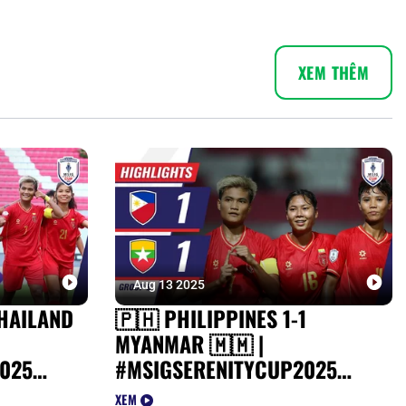
XEM THÊM
Aug 13 2025
HAILAND
🇵🇭 PHILIPPINES 1-1
MYANMAR 🇲🇲 |
025
#MSIGSERENITYCUP2025
HIGHLIGHTS
XEM