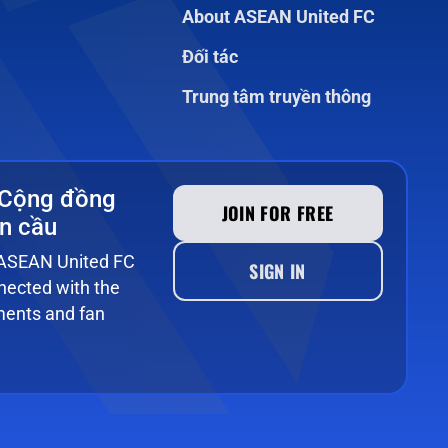
About ASEAN United FC
Đối tác
Trung tâm truyền thông
 Cộng đồng
JOIN FOR FREE
n cầu
e ASEAN United FC
SIGN IN
ected with the
ments and fan