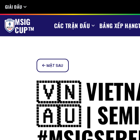
GIẢI ĐẤU
MSIG
CÁC TRẬN ĐẤU
BẢNG XẾP HẠNG
CUP™
MẶT SAU
🇻🇳 VIETN
🇦🇺 | SEMI
#MSIGSERE