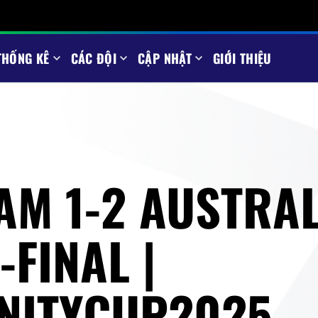
THỐNG KÊ
CÁC ĐỘI
CẬP NHẬT
GIỚI THIỆU
AM 1-2 AUSTRA
-FINAL |
NITYCUP2025