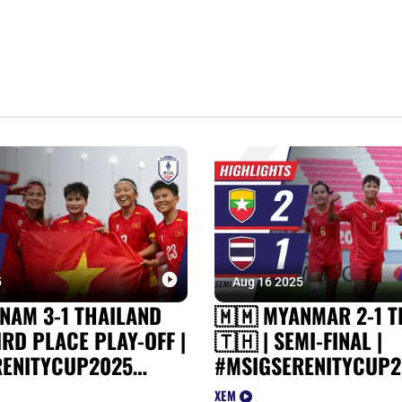
5
Aug 16 2025
TNAM 3-1 THAILAND
🇲🇲 MYANMAR 2-1 T
IRD PLACE PLAY-OFF |
🇹🇭 | SEMI-FINAL |
RENITYCUP2025
#MSIGSERENITYCUP2
TS
HIGHLIGHTS
XEM