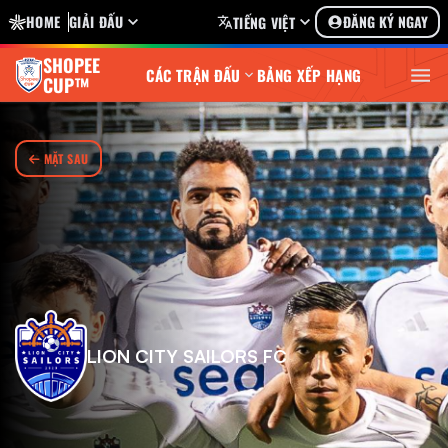
HOME
GIẢI ĐẤU
ĐĂNG KÝ NGAY
TIẾNG VIỆT
SHOPEE
CÁC TRẬN ĐẤU
BẢNG XẾP HẠNG
CUP™
MẶT SAU
LION CITY SAILORS FC