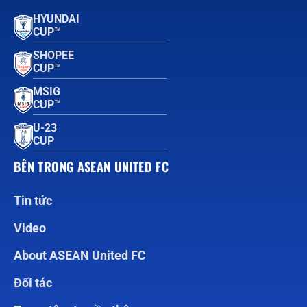
HYUNDAI
CUP™
SHOPEE
CUP™
MSIG
CUP™
U-23
CUP
BÊN TRONG ASEAN UNITED FC
Tin tức
Video
About ASEAN United FC
Đối tác