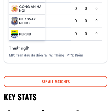
CÔNG AN HÀ
0
0
0
NỘI
PKR SVAY
0
0
0
RIENG
0
0
0
PERSIB
Thuật ngữ
MP: Trận đấu đã diễn ra
W: Thắng
PTS: Điểm
SEE ALL MATCHES
KEY STATS