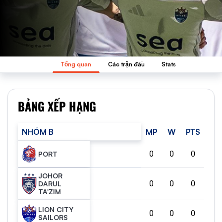
Tổng quan
Các trận đấu
Stats
BẢNG XẾP HẠNG
NHÓM B
MP
W
PTS
0
0
0
PORT
JOHOR
0
0
0
DARUL
TA'ZIM
LION CITY
0
0
0
SAILORS