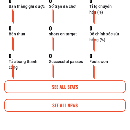
0
0
0
Bàn thắng ghi được
Số trận đã chơi
Tỉ lệ chuyển
hóa (%)
0
0
0
Bàn thua
shots on target
Độ chính xác sút
bóng (%)
0
0
0
Tắc bóng thành
Successful passes
Fouls won
công
SEE ALL STATS
SEE ALL NEWS