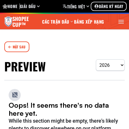
HOME
GIẢI ĐẤU
ĐĂNG KÝ NGAY
TIẾNG VIỆT
SHOPEE
CÁC TRẬN ĐẤU
BẢNG XẾP HẠNG
CUP™
MẶT SAU
PREVIEW
Oops! It seems there's no data
here yet.
While this section might be empty, there's likely
plenty to discover elsewhere on our platform.