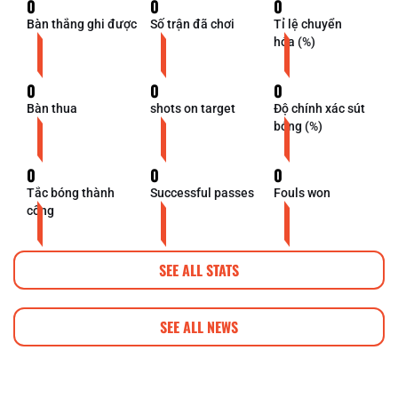
0
0
0
Bàn thắng ghi được
Số trận đã chơi
Tỉ lệ chuyển
hóa (%)
0
0
0
Bàn thua
shots on target
Độ chính xác sút
bóng (%)
0
0
0
Tắc bóng thành
Successful passes
Fouls won
công
SEE ALL STATS
SEE ALL NEWS