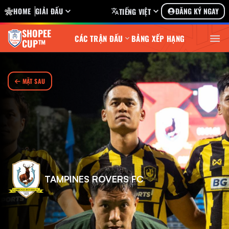
HOME
GIẢI ĐẤU
ĐĂNG KÝ NGAY
TIẾNG VIỆT
SHOPEE
CÁC TRẬN ĐẤU
BẢNG XẾP HẠNG
CUP™
MẶT SAU
TAMPINES ROVERS FC