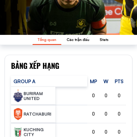
Tổng quan
Các trận đấu
Stats
BẢNG XẾP HẠNG
GROUP A
MP
W
PTS
BURIRAM
0
0
0
UNITED
0
0
0
RATCHABURI
KUCHING
0
0
0
CITY