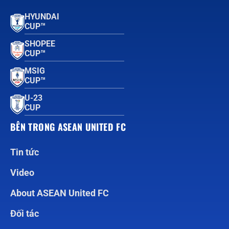
HYUNDAI
CUP™
SHOPEE
CUP™
MSIG
CUP™
U-23
CUP
BÊN TRONG ASEAN UNITED FC
Tin tức
Video
About ASEAN United FC
Đối tác