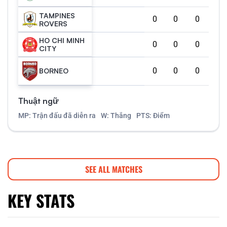
TAMPINES
0
0
0
ROVERS
HO CHI MINH
0
0
0
CITY
0
0
0
BORNEO
Thuật ngữ
MP: Trận đấu đã diễn ra
W: Thắng
PTS: Điểm
SEE ALL MATCHES
KEY STATS