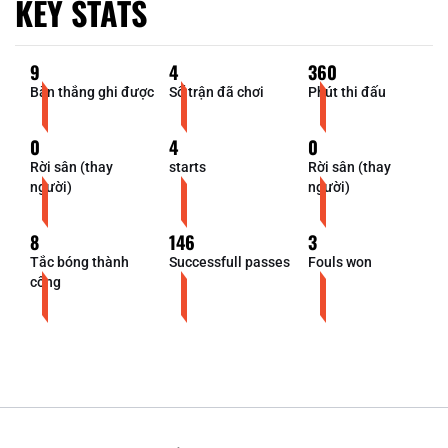
KEY STATS
9
4
360
Bàn thắng ghi được
Số trận đã chơi
Phút thi đấu
0
4
0
Rời sân (thay
starts
Rời sân (thay
người)
người)
8
146
3
Tắc bóng thành
Successfull passes
Fouls won
công