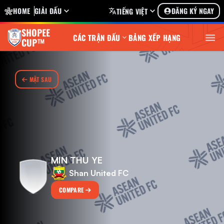
HOME
GIẢI ĐẤU
ĐĂNG KÝ NGAY
TIẾNG VIỆT
SHOPEE
CÁC TRẬN ĐẤU
BẢNG XẾP HẠNG
CUP™
MẶT SAU
MIN THU YE
Shan United FC
COMPARE