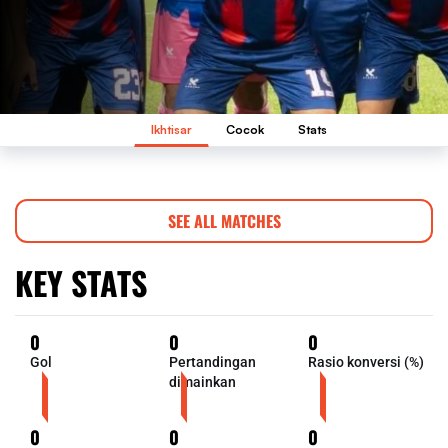
Ikhtisar
Cocok
Stats
SEE ALL MATCHES
KEY STATS
0
0
0
Gol
Pertandingan
Rasio konversi (%)
dimainkan
0
0
0