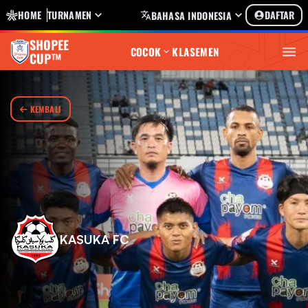
HOME
TURNAMEN
DAFTAR
BAHASA INDONESIA
SHOPEE
COCOK
KLASEMEN
CUP™
KEMBALI
KASUKA FC