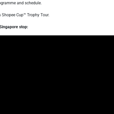
 programme and schedule.
's Shopee Cup™ Trophy Tour.
Singapore stop: