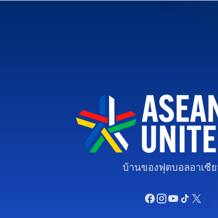
บ้านของฟุตบอลอาเซี