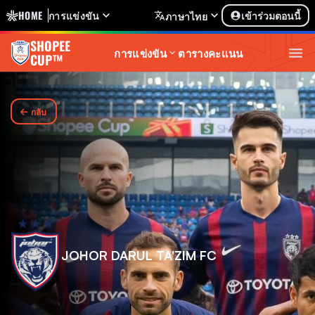
HOME
การแข่งขัน
เข้าร่วมตอนนี้
ภาษาไทย
SHOPEE
การแข่งขัน
ตารางคะแนน
CUP™
กลับ
JOHOR DARUL TA'ZIM FC