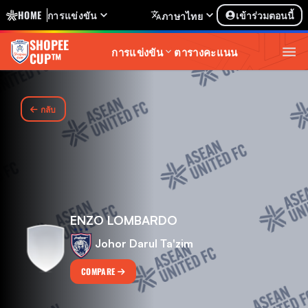
HOME
การแข่งขัน
เข้าร่วมตอนนี้
ภาษาไทย
SHOPEE
การแข่งขัน
ตารางคะแนน
CUP™
กลับ
ENZO LOMBARDO
Johor Darul Ta'zim
COMPARE