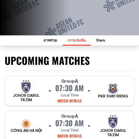
ภาพรวม
การแข่งขัน
Stats
UPCOMING MATCHES
A
Group
07:30 AM
-
-
Local Time
JOHOR DARUL
PKR SVAY RIENG
TA'ZIM
MATCH DETAILS
A
Group
07:30 AM
-
-
CÔNG AN HÀ NỘI
Local Time
JOHOR DARUL
TA'ZIM
MATCH DETAILS