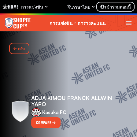
HOME
การแข่งขัน
เข้าร่วมตอนนี้
ภาษาไทย
SHOPEE
การแข่งขัน
ตารางคะแนน
CUP™
กลับ
ADJA KIMOU FRANCK ALLWIN
YAPO
Kasuka FC
COMPARE