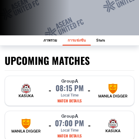
ภาพรวม
การแข่งขัน
Stats
UPCOMING MATCHES
A
Group
08:15 PM
-
-
Local Time
KASUKA
MANILA DIGGER
MATCH DETAILS
A
Group
07:00 PM
-
-
Local Time
KASUKA
MANILA DIGGER
MATCH DETAILS