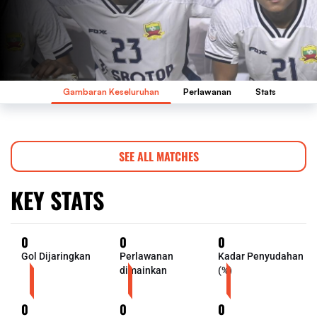
Gambaran Keseluruhan
Perlawanan
Stats
SEE ALL MATCHES
KEY STATS
0
0
0
Gol Dijaringkan
Perlawanan
Kadar Penyudahan
dimainkan
(%)
0
0
0