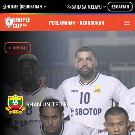
HOME
KEJOHANAN
DAFTAR
BAHASA MELAYU
SHOPEE
PERLAWANAN
KEDUDUKAN
CUP™
KEMBALI
SHAN UNITED FC