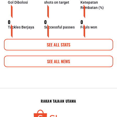
Gol Dibolosi
shots on target
Ketepatan
Rembatan (%)
0
0
0
Tackles Berjaya
Successful passes
Fouls won
SEE ALL STATS
SEE ALL NEWS
RAKAN TAJAAN UTAMA