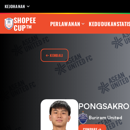
KEJOHANAN
SHOPEE
PERLAWANAN
KEDUDUKAN
STATI
CUP™
KEMBALI
PONGSAKRO
Buriram United
COMPARE