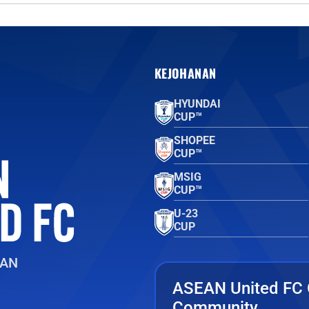
KEJOHANAN
HYUNDAI
CUP™
SHOPEE
CUP™
MSIG
CUP™
U-23
CUP
EAN
ASEAN United FC 
Community