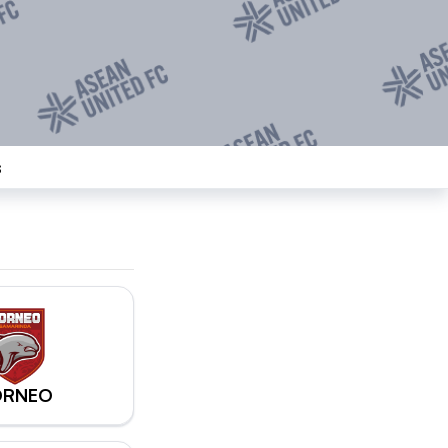
s
ORNEO