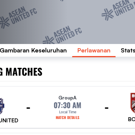
Gambaran Keseluruhan
Perlawanan
Stat
G MATCHES
Group
A
-
-
07:30 AM
Local Time
MATCH DETAILS
B
UNITED