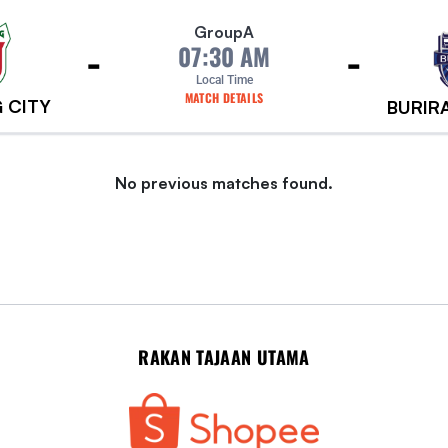
Group
A
-
-
07:30 AM
Local Time
MATCH DETAILS
 CITY
BURIR
No previous matches found.
RAKAN TAJAAN UTAMA