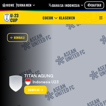
HOME
TURNAMEN
DAFTAR
BAHASA INDONESIA
U-23
COCOK
KLASEMEN
CUP
KEMBALI
TITAN AGUNG
Indonesia U23
COMPARE