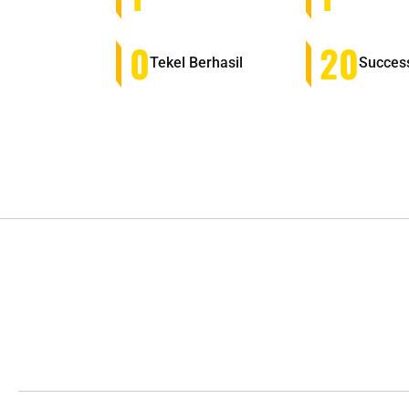
0
20
Tekel Berhasil
Success