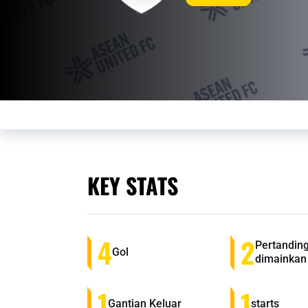
KEY STATS
4
2
Pertandin
Gol
dimainkan
1
1
Gantian Keluar
starts