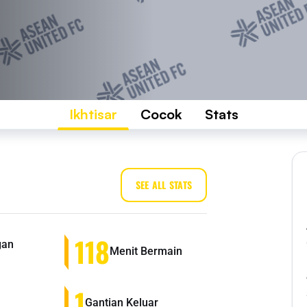
Ikhtisar
Cocok
Stats
SEE ALL STATS
118
gan
Menit Bermain
1
Gantian Keluar