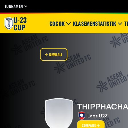
TURNAMEN
U-23
COCOK
KLASEMEN
STATISTIK
T
CUP
KEMBALI
THIPPHACH
Laos U23
COMPARE