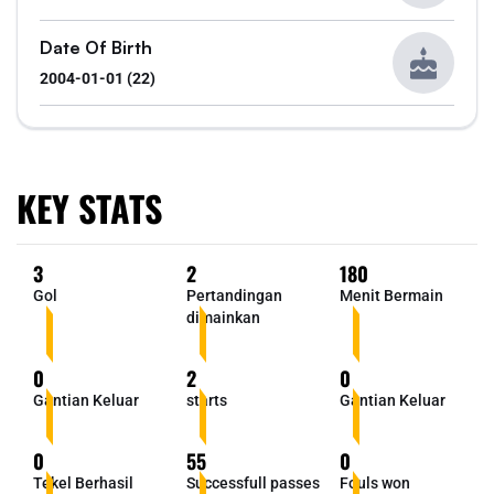
Date Of Birth
2004-01-01 (22)
KEY STATS
3
2
180
Gol
Pertandingan
Menit Bermain
dimainkan
0
2
0
Gantian Keluar
starts
Gantian Keluar
0
55
0
Tekel Berhasil
Successfull passes
Fouls won