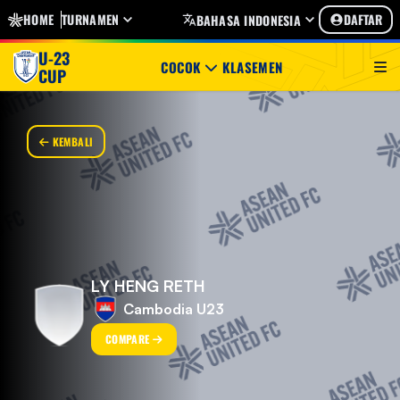
HOME
TURNAMEN
DAFTAR
BAHASA INDONESIA
U-23
COCOK
KLASEMEN
CUP
KEMBALI
LY HENG RETH
Cambodia U23
COMPARE