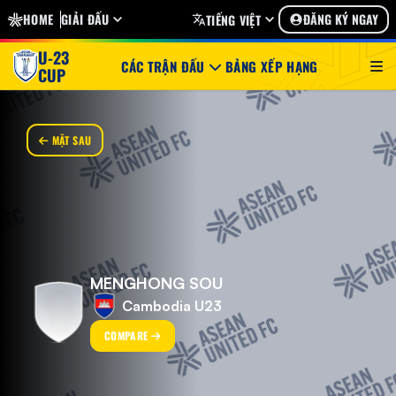
HOME
GIẢI ĐẤU
ĐĂNG KÝ NGAY
TIẾNG VIỆT
U-23
CÁC TRẬN ĐẤU
BẢNG XẾP HẠNG
CUP
MẶT SAU
MENGHONG SOU
Cambodia U23
COMPARE