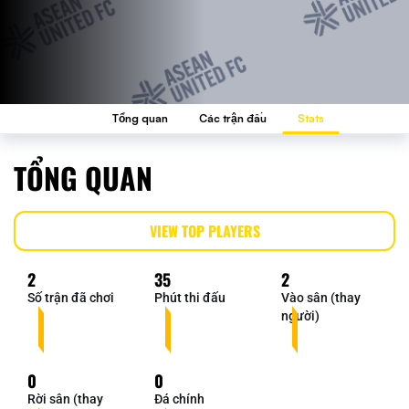
Tổng quan
Các trận đấu
Stats
TỔNG QUAN
VIEW TOP PLAYERS
2
35
2
Số trận đã chơi
Phút thi đấu
Vào sân (thay
người)
0
0
Rời sân (thay
Đá chính