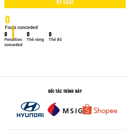
KỶ LUẬT
0
Fouls conceded
0
0
0
Penalties
Thẻ vàng
Thẻ đỏ
conceded
ĐỐI TÁC TRÌNH BÀY