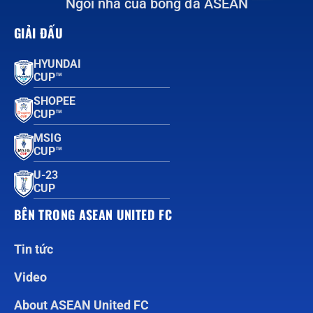
Ngôi nhà của bóng đá ASEAN
GIẢI ĐẤU
HYUNDAI
CUP™
SHOPEE
CUP™
MSIG
CUP™
U-23
CUP
BÊN TRONG ASEAN UNITED FC
Tin tức
Video
About ASEAN United FC