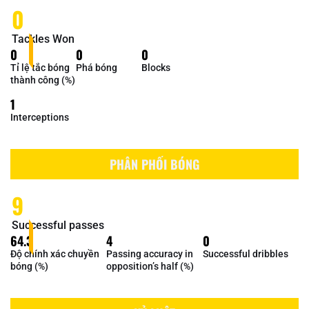
0
Tackles Won
0
0
0
Tỉ lệ tắc bóng
Phá bóng
Blocks
thành công (%)
1
Interceptions
PHÂN PHỐI BÓNG
9
Successful passes
64.3
4
0
Độ chính xác chuyền
Passing accuracy in
Successful dribbles
bóng (%)
opposition’s half (%)