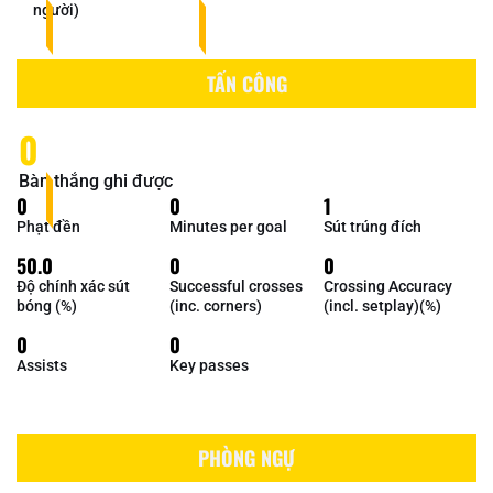
người)
TẤN CÔNG
0
Bàn thắng ghi được
0
0
1
Phạt đền
Minutes per goal
Sút trúng đích
50.0
0
0
Độ chính xác sút
Successful crosses
Crossing Accuracy
bóng (%)
(inc. corners)
(incl. setplay)(%)
0
0
Assists
Key passes
PHÒNG NGỰ