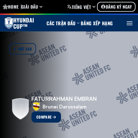
HOME
GIẢI ĐẤU
ĐĂNG KÝ NGAY
TIẾNG VIỆT
HYUNDAI
CÁC TRẬN ĐẤU
BẢNG XẾP HẠNG
CUP™
MẶT SAU
FATURRAHMAN EMBRAN
Brunei Darussalam
COMPARE