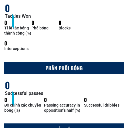
0
Tackles Won
0
0
0
Tỉ lệ tắc bóng
Phá bóng
Blocks
thành công (%)
0
Interceptions
PHÂN PHỐI BÓNG
0
Successful passes
0
0
0
Độ chính xác chuyền
Passing accuracy in
Successful dribbles
bóng (%)
opposition’s half (%)