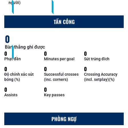
người)
TẤN CÔNG
0
Bàn thắng ghi được
0
0
0
Phạt đền
Minutes per goal
Sút trúng đích
0
0
0
Độ chính xác sút
Successful crosses
Crossing Accuracy
bóng (%)
(inc. corners)
(incl. setplay)(%)
0
0
Assists
Key passes
PHÒNG NGỰ