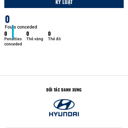
KỶ LUẬT
0
Fouls conceded
0
0
0
Penalties
Thẻ vàng
Thẻ đỏ
conceded
ĐỐI TÁC DANH XƯNG