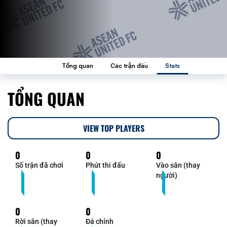
Tổng quan
Các trận đấu
Stats
TỔNG QUAN
VIEW TOP PLAYERS
0
0
0
Số trận đã chơi
Phút thi đấu
Vào sân (thay
người)
0
0
Rời sân (thay
Đá chính