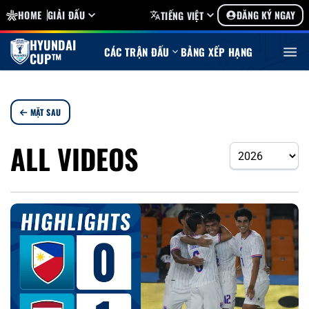
HOME
GIẢI ĐẤU
ĐĂNG KÝ NGAY
TIẾNG VIỆT
HYUNDAI
CÁC TRẬN ĐẤU
BẢNG XẾP HẠNG
CUP™
MẶT SAU
ALL VIDEOS