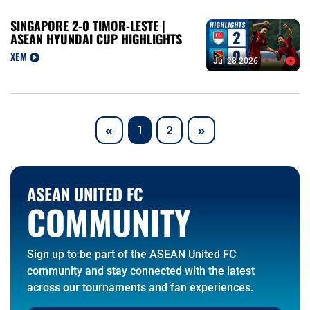
SINGAPORE 2-0 TIMOR-LESTE |
ASEAN HYUNDAI CUP HIGHLIGHTS
XEM
Jul 28 2026
Previous
Next
«
1
2
»
ASEAN UNITED FC
COMMUNITY
Sign up to be part of the ASEAN United FC
community and stay connected with the latest
across our tournaments and fan experiences.