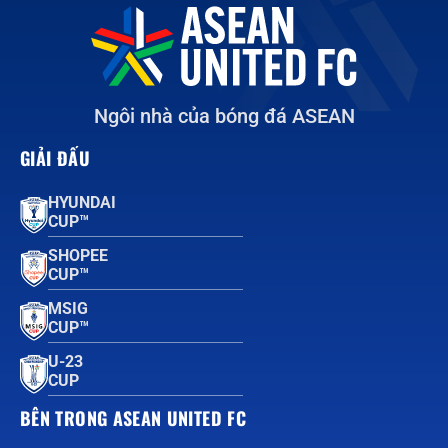
Ngôi nhà của bóng đá ASEAN
GIẢI ĐẤU
HYUNDAI
CUP™
SHOPEE
CUP™
MSIG
CUP™
U-23
CUP
BÊN TRONG ASEAN UNITED FC