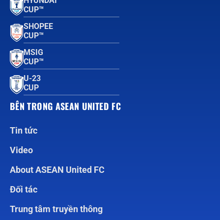
HYUNDAI
CUP™
SHOPEE
CUP™
MSIG
CUP™
U-23
CUP
BÊN TRONG ASEAN UNITED FC
Tin tức
Video
About ASEAN United FC
Đối tác
Trung tâm truyền thông