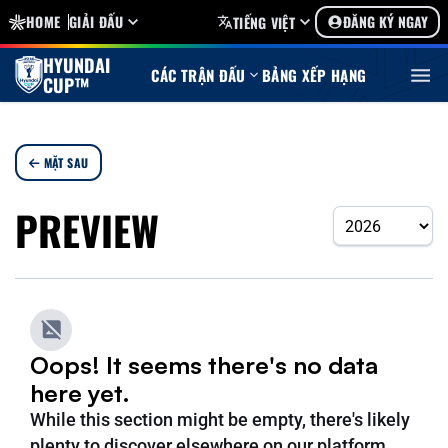
HOME
GIẢI ĐẤU
ĐĂNG KÝ NGAY
TIẾNG VIỆT
HYUNDAI
CÁC TRẬN ĐẤU
BẢNG XẾP HẠNG
CUP™
MẶT SAU
PREVIEW
Oops! It seems there's no data
here yet.
While this section might be empty, there's likely
plenty to discover elsewhere on our platform.