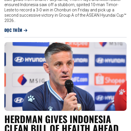
ensured Indonesia saw off a stubborn, spirited 10-man Timor-
Leste to record a 3-0 win in Chonburi on Friday and pick up a
second successive victory in Group A of the ASEAN Hyundai Cup™
2026..
ĐỌC THÊM
HERDMAN GIVES INDONESIA
CLEAN BILL OF HEALTH AHEAD