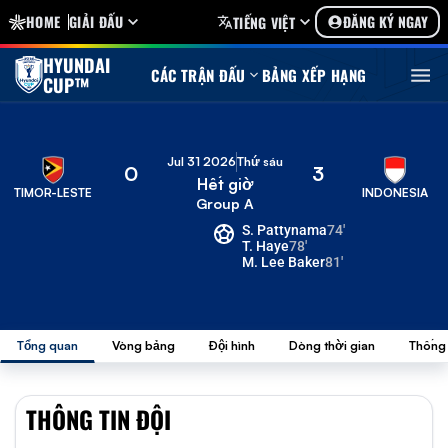
HOME
GIẢI ĐẤU
ĐĂNG KÝ NGAY
TIẾNG VIỆT
HYUNDAI
CÁC TRẬN ĐẤU
BẢNG XẾP HẠNG
CUP™
Jul 31 2026
Thứ sáu
0
3
Hết giờ
TIMOR-LESTE
INDONESIA
Group A
S. Pattynama
74'
T. Haye
78'
M. Lee Baker
81'
Tổng quan
Vòng bảng
Đội hình
Dòng thời gian
Thống
THÔNG TIN ĐỘI