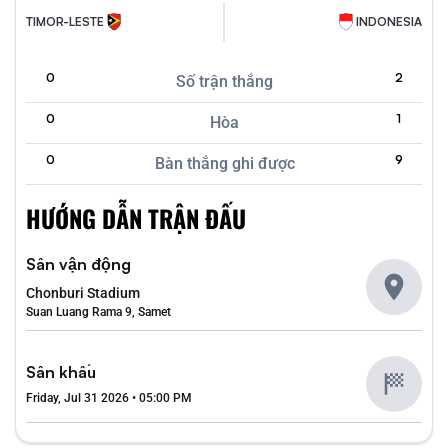
TIMOR-LESTE
INDONESIA
0
2
Số trận thắng
0
1
Hòa
0
9
Bàn thắng ghi được
HƯỚNG DẪN TRẬN ĐẤU
Sân vận động
Chonburi Stadium
Suan Luang Rama 9, Samet
Sân khấu
Friday, Jul 31 2026 • 05:00 PM