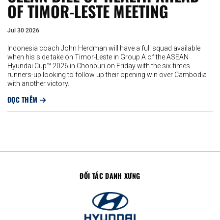
OF TIMOR-LESTE MEETING
Jul 30 2026
Indonesia coach John Herdman will have a full squad available
when his side take on Timor-Leste in Group A of the ASEAN
Hyundai Cup™ 2026 in Chonburi on Friday with the six-times
runners-up looking to follow up their opening win over Cambodia
with another victory..
ĐỌC THÊM
ĐỐI TÁC DANH XƯNG