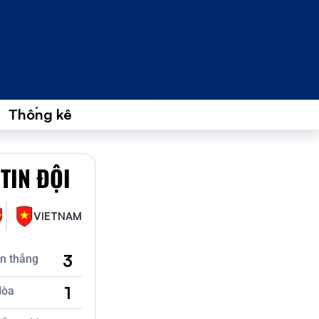
Thống kê
TIN ĐỘI
VIETNAM
3
ận thắng
1
Hòa