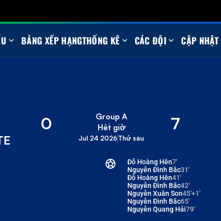
ẤU
BẢNG XẾP HẠNG
THỐNG KÊ
CÁC ĐỘI
CẬP NHẬT
Group A
0
7
Hết giờ
TE
Jul 24 2026
Thứ sáu
Đỗ Hoàng Hên
7'
Nguyễn Đình Bắc
31'
Đỗ Hoàng Hên
41'
Nguyễn Đình Bắc
42'
Nguyễn Xuân Son
45'+1'
Nguyễn Đình Bắc
65'
Nguyễn Quang Hải
79'