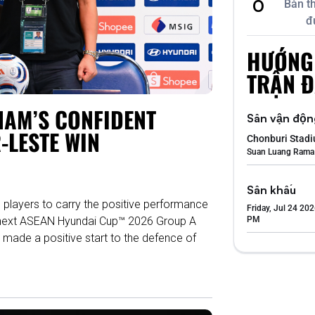
0
Bàn t
đ
HƯỚNG
TRẬN 
NAM’S CONFIDENT
Sân vận độn
-LESTE WIN
Chonburi Stad
Suan Luang Rama 
Sân khấu
 players to carry the positive performance
Friday, Jul 24 202
ir next ASEAN Hyundai Cup™ 2026 Group A
PM
made a positive start to the defence of