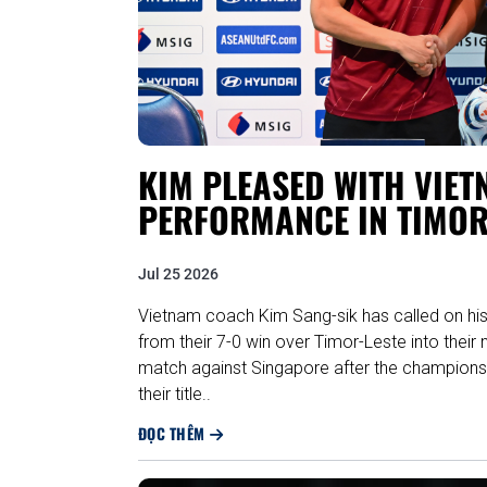
KIM PLEASED WITH VIET
PERFORMANCE IN TIMOR
Jul 25 2026
Vietnam coach Kim Sang-sik has called on his
from their 7-0 win over Timor-Leste into the
match against Singapore after the champions 
their title..
ĐỌC THÊM