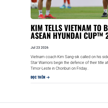
KIM TELLS VIETNAM TO 
ASEAN HYUNDAI CUP™ 2
Jul 23 2026
Vietnam coach Kim Sang-sik called on his sid
Star Warriors begin the defence of their titl
Timor-Leste in Chonburi on Friday..
ĐỌC THÊM