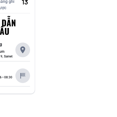
13
hắng ghi
ược
 DẪN
ĐẤU
g
ium
9, Samet
6 • 08:30