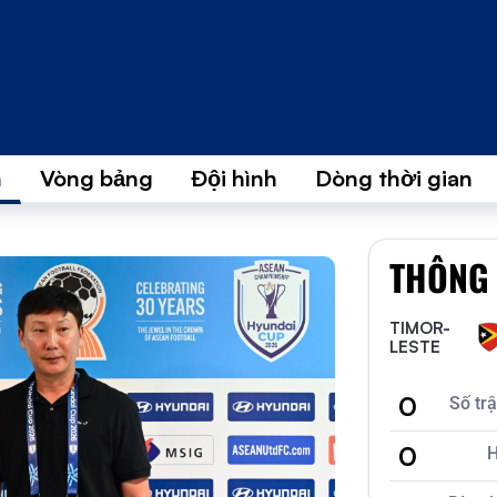
n
Vòng bảng
Đội hình
Dòng thời gian
THÔNG 
TIMOR-
LESTE
0
Số tr
0