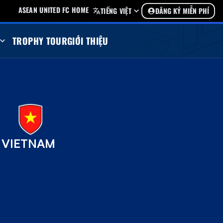
ASEAN UNITED FC HOME
TIẾNG VIỆT
ĐĂNG KÝ MIỄN PHÍ
TROPHY TOUR
GIỚI THIỆU
VIETNAM