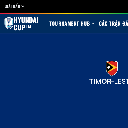
GIẢI ĐẤU
HYUNDAI
TOURNAMENT HUB
CÁC TRẬN Đ
CUP™
TIMOR-LES