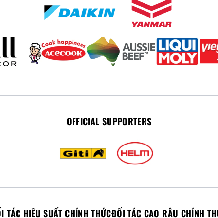
OFFICIAL SUPPORTERS
I TÁC HIỆU SUẤT CHÍNH THỨC
ĐỐI TÁC CẠO RÂU CHÍNH T