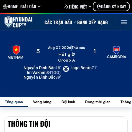
HOME
GIẢI ĐẤU
ĐĂNG KÝ NGAY
TIẾNG VIỆT
HYUNDAI
CÁC TRẬN ĐẤU
BẢNG XẾP HẠNG
CUP™
Aug 07 2026
Thứ sáu
3
1
Hết giờ
CAMBODIA
VIETNAM
Group A
Nguyễn Đình Bắc
18'
Iago Bento
71'
Im Vakhim
84'
(OG)
Nguyễn Đình Bắc
89'
Tổng quan
Vòng bảng
Đội hình
Dòng thời gian
Thống
THÔNG TIN ĐỘI