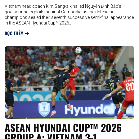
Vietnam head coach Kim Sang-sik hailed Nguyễn Đình Bắc’s
goalscoring exploits against Cambodia as the defending
champions sealed their seventh successive semi-final appearance
in the ASEAN Hyundai Cup™ 2026..
ĐỌC THÊM
ASEAN HYUNDAI CUP™ 2026
GROUP A: VIETNAM 3-1