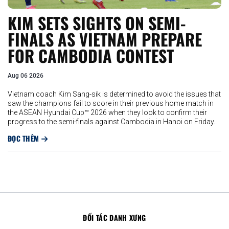
KIM SETS SIGHTS ON SEMI-
FINALS AS VIETNAM PREPARE
FOR CAMBODIA CONTEST
Aug 06 2026
Vietnam coach Kim Sang-sik is determined to avoid the issues that
saw the champions fail to score in their previous home match in
the ASEAN Hyundai Cup™ 2026 when they look to confirm their
progress to the semi-finals against Cambodia in Hanoi on Friday..
ĐỌC THÊM
ĐỐI TÁC DANH XƯNG