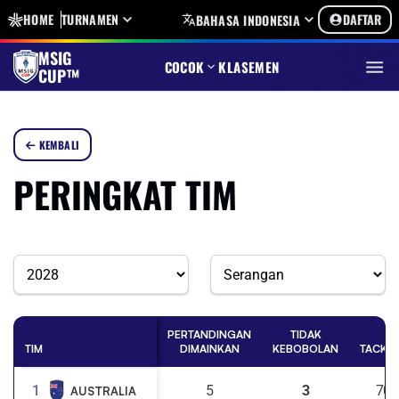
HOME
TURNAMEN
DAFTAR
BAHASA INDONESIA
MSIG
COCOK
KLASEMEN
CUP™
KEMBALI
PERINGKAT TIM
PERTANDINGAN
TIDAK
TIM
DIMAINKAN
KEBOBOLAN
TACKL
1
5
3
70
AUSTRALIA