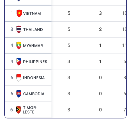
1
5
3
102
VIETNAM
3
5
2
108
THAILAND
4
5
1
115
MYANMAR
4
3
1
68
PHILIPPINES
6
3
0
80
INDONESIA
6
3
0
66
CAMBODIA
TIMOR-
6
3
0
72
LESTE