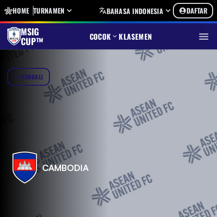
HOME
TURNAMEN
DAFTAR
BAHASA INDONESIA
MSIG
COCOK
KLASEMEN
CUP™
KEMBALI
CAMBODIA