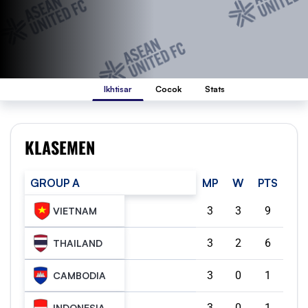
Ikhtisar
Cocok
Stats
KLASEMEN
GROUP A
MP
W
PTS
3
3
9
VIETNAM
3
2
6
THAILAND
3
0
1
CAMBODIA
3
0
1
INDONESIA