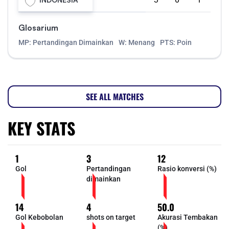
Glosarium
MP: Pertandingan Dimainkan
W: Menang
PTS: Poin
SEE ALL MATCHES
KEY STATS
1
3
12
Gol
Pertandingan
Rasio konversi (%)
dimainkan
14
4
50.0
Gol Kebobolan
shots on target
Akurasi Tembakan
(%)