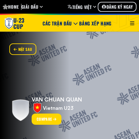
HOME
GIẢI ĐẤU
ĐĂNG KÝ NGAY
TIẾNG VIỆT
U-23
CÁC TRẬN ĐẤU
BẢNG XẾP HẠNG
CUP
MẶT SAU
VAN CHUAN QUAN
Vietnam U23
COMPARE