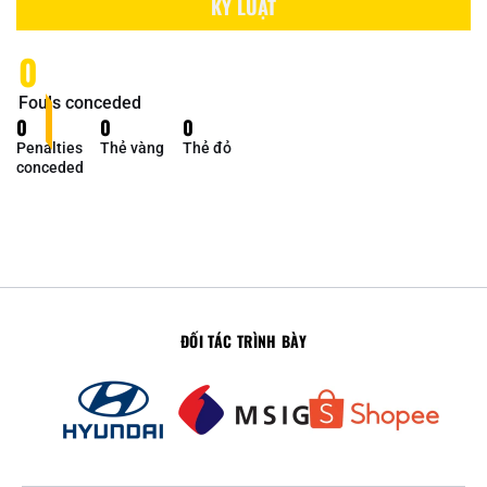
KỶ LUẬT
0
Fouls conceded
0
0
0
Penalties
Thẻ vàng
Thẻ đỏ
conceded
ĐỐI TÁC TRÌNH BÀY