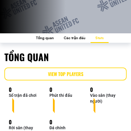
Tổng quan
Các trận đấu
Stats
TỔNG QUAN
VIEW TOP PLAYERS
0
0
0
Số trận đã chơi
Phút thi đấu
Vào sân (thay
người)
0
0
Rời sân (thay
Đá chính