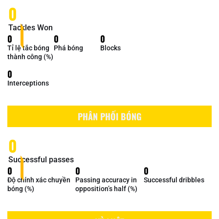
0
Tackles Won
0
0
0
Tỉ lệ tắc bóng
Phá bóng
Blocks
thành công (%)
0
Interceptions
PHÂN PHỐI BÓNG
0
Successful passes
0
0
0
Độ chính xác chuyền
Passing accuracy in
Successful dribbles
bóng (%)
opposition’s half (%)