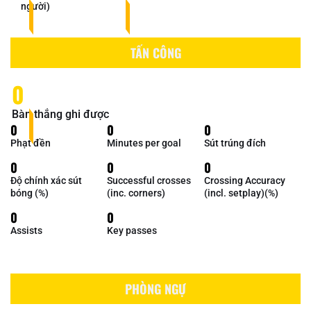
người)
TẤN CÔNG
0
Bàn thắng ghi được
0
0
0
Phạt đền
Minutes per goal
Sút trúng đích
0
0
0
Độ chính xác sút
Successful crosses
Crossing Accuracy
bóng (%)
(inc. corners)
(incl. setplay)(%)
0
0
Assists
Key passes
PHÒNG NGỰ