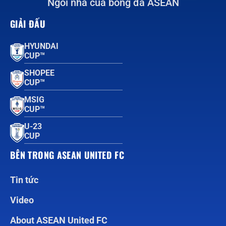
Ngôi nhà của bóng đá ASEAN
GIẢI ĐẤU
HYUNDAI
CUP™
SHOPEE
CUP™
MSIG
CUP™
U-23
CUP
BÊN TRONG ASEAN UNITED FC
Tin tức
Video
About ASEAN United FC