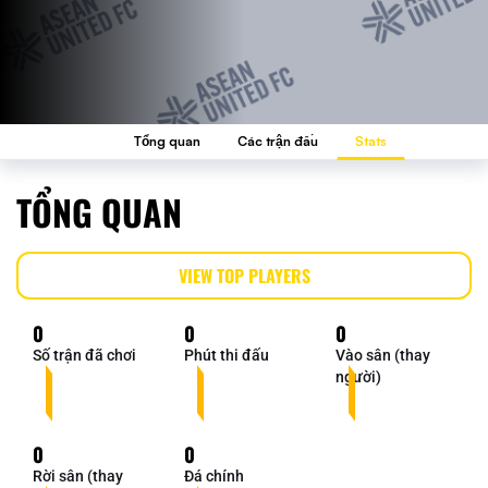
Tổng quan
Các trận đấu
Stats
TỔNG QUAN
VIEW TOP PLAYERS
0
0
0
Số trận đã chơi
Phút thi đấu
Vào sân (thay
người)
0
0
Rời sân (thay
Đá chính