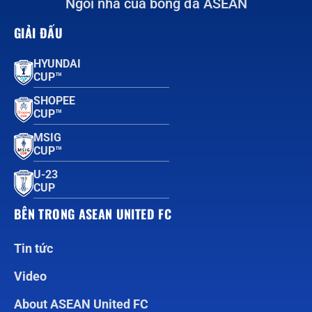
Ngôi nhà của bóng đá ASEAN
GIẢI ĐẤU
HYUNDAI
CUP™
SHOPEE
CUP™
MSIG
CUP™
U-23
CUP
BÊN TRONG ASEAN UNITED FC
Tin tức
Video
About ASEAN United FC