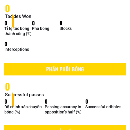
0
Tackles Won
0
0
0
Tỉ lệ tắc bóng
Phá bóng
Blocks
thành công (%)
0
Interceptions
PHÂN PHỐI BÓNG
0
Successful passes
0
0
0
Độ chính xác chuyền
Passing accuracy in
Successful dribbles
bóng (%)
opposition’s half (%)