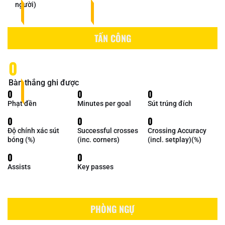
người)
TẤN CÔNG
0
Bàn thắng ghi được
0
0
0
Phạt đền
Minutes per goal
Sút trúng đích
0
0
0
Độ chính xác sút
Successful crosses
Crossing Accuracy
bóng (%)
(inc. corners)
(incl. setplay)(%)
0
0
Assists
Key passes
PHÒNG NGỰ