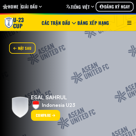
HOME
GIẢI ĐẤU
ĐĂNG KÝ NGAY
TIẾNG VIỆT
U-23
CÁC TRẬN ĐẤU
BẢNG XẾP HẠNG
CUP
MẶT SAU
ESAL SAHRUL
Indonesia U23
COMPARE