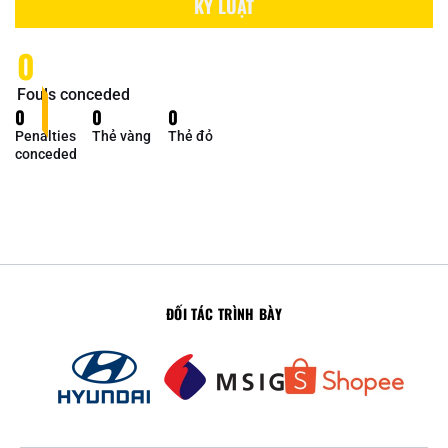
KỶ LUẬT
0
Fouls conceded
0
0
0
Penalties
Thẻ vàng
Thẻ đỏ
conceded
ĐỐI TÁC TRÌNH BÀY