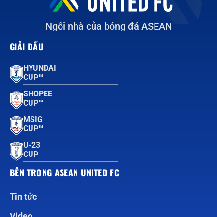
Ngôi nhà của bóng đá ASEAN
GIẢI ĐẤU
HYUNDAI
CUP™
SHOPEE
CUP™
MSIG
CUP™
U-23
CUP
BÊN TRONG ASEAN UNITED FC
Tin tức
Video