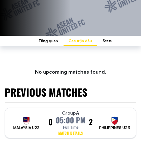
Tổng quan
Các trận đấu
Stats
No upcoming matches found.
PREVIOUS MATCHES
A
Group
05:00 PM
0
2
MALAYSIA U23
Full Time
PHILIPPINES U23
MATCH DETAILS