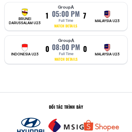
A
Group
05:00 PM
1
7
BRUNEI
Full Time
MALAYSIA U23
DARUSSALAM U23
MATCH DETAILS
A
Group
08:00 PM
0
0
INDONESIA U23
Full Time
MALAYSIA U23
MATCH DETAILS
ĐỐI TÁC TRÌNH BÀY