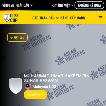
HOME
GIẢI ĐẤU
ĐĂNG KÝ NGAY
TIẾNG VIỆT
U-23
CÁC TRẬN ĐẤU
BẢNG XẾP HẠNG
CUP
MẶT SAU
MUHAMMAD UMAR HAKEEM BIN
SUHAR REZWAN
Malaysia U23
COMPARE