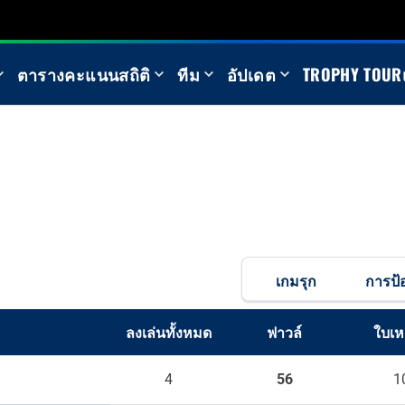
ตารางคะแนน
สถิติ
ทีม
อัปเดต
TROPHY TOUR
เกมรุก
การป้
ลงเล่นทั้งหมด
ฟาวล์
ใบเห
4
56
1