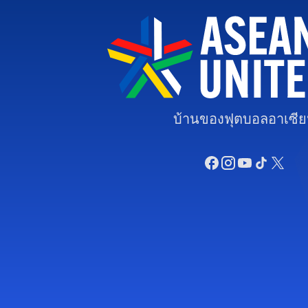
บ้านของฟุตบอลอาเซี