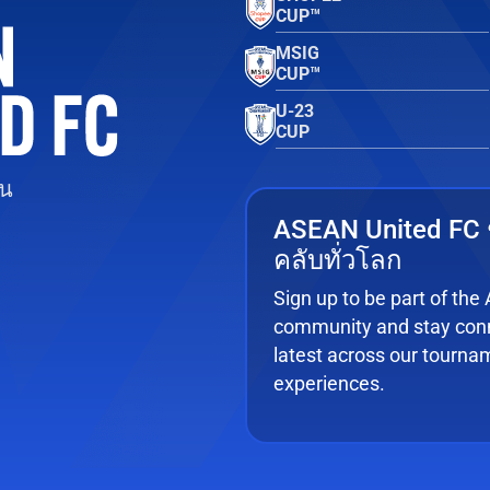
CUP™
MSIG
CUP™
U-23
CUP
ยน
ASEAN United FC
คลับทั่วโลก
Sign up to be part of th
community and stay conn
latest across our tourna
experiences.