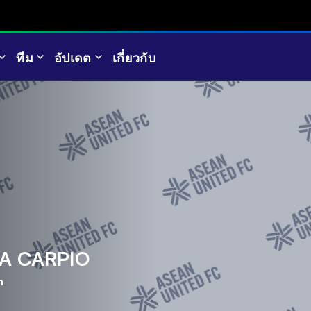
ทีม
อัปเดต
เกี่ยวกับ
A CARPIO
n