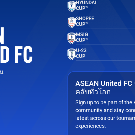
HYUNDAI
CUP™
SHOPEE
CUP™
MSIG
CUP™
U-23
CUP
ยน
ASEAN United FC
คลับทั่วโลก
Sign up to be part of th
community and stay conn
latest across our tourna
experiences.