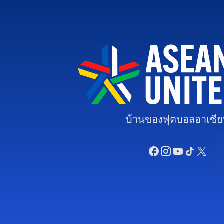
บ้านของฟุตบอลอาเซี