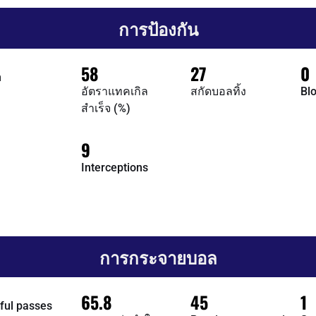
การป้องกัน
58
27
0
n
อัตราแทคเกิล
สกัดบอลทิ้ง
Bl
สำเร็จ (%)
9
Interceptions
การกระจายบอล
65.8
45
1
ful passes