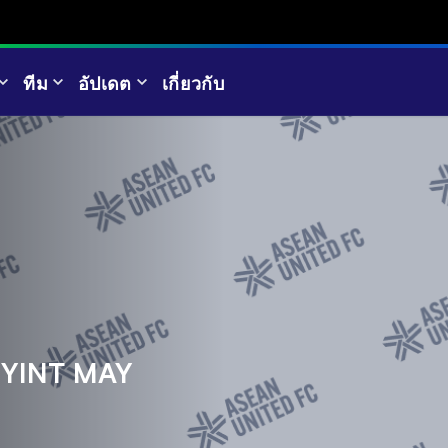
ทีม
อัปเดต
เกี่ยวกับ
YINT MAY