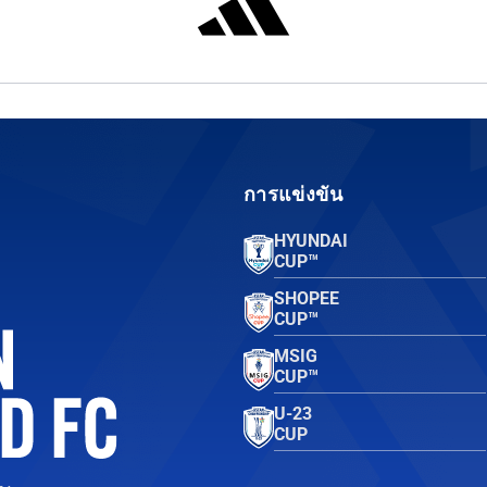
การแข่งขัน
HYUNDAI
CUP™
SHOPEE
CUP™
MSIG
CUP™
U-23
CUP