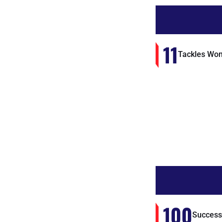
11
Tackles Wo
100
Success