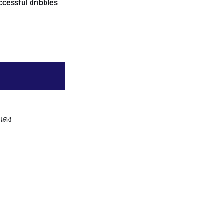
ccessful dribbles
แดง