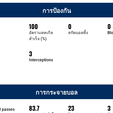
การป้องกัน
100
0
0
อัตราแทคเกิล
สกัดบอลทิ้ง
Bl
สำเร็จ (%)
3
Interceptions
การกระจายบอล
83.7
23
3
l passes