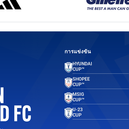
การแข่งขัน
HYUNDAI
CUP™
SHOPEE
CUP™
MSIG
CUP™
U-23
CUP