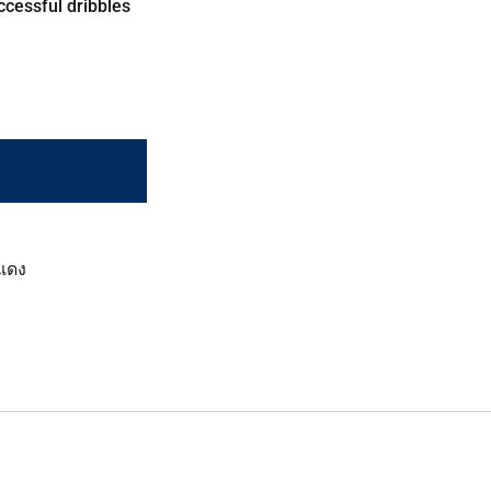
ccessful dribbles
แดง