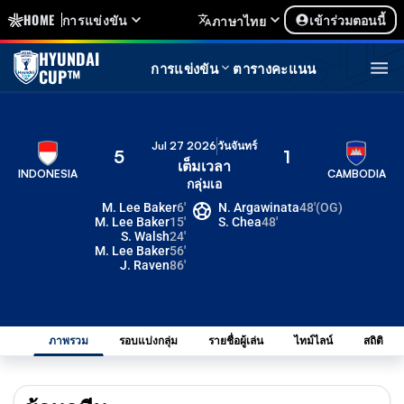
HOME
การแข่งขัน
เข้าร่วมตอนนี้
ภาษาไทย
HYUNDAI
การแข่งขัน
ตารางคะแนน
CUP™
Jul 27 2026
วันจันทร์
5
1
เต็มเวลา
INDONESIA
CAMBODIA
กลุ่มเอ
M. Lee Baker
6'
N. Argawinata
48'
(OG)
M. Lee Baker
15'
S. Chea
48'
S. Walsh
24'
M. Lee Baker
56'
J. Raven
86'
ภาพรวม
รอบแบ่งกลุ่ม
รายชื่อผู้เล่น
ไทม์ไลน์
สถิติ