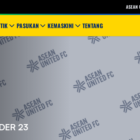
ASEAN 
STIK
PASUKAN
KEMASKINI
TENTANG
DER 23