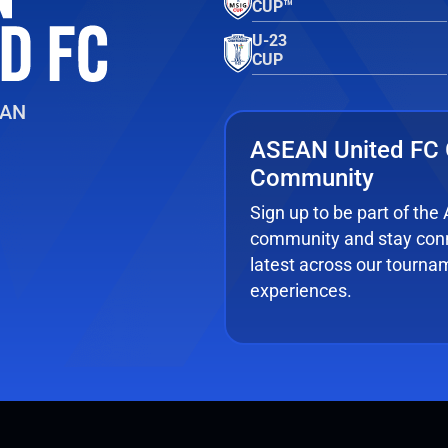
CUP™
U-23
CUP
EAN
ASEAN United FC 
Community
Sign up to be part of th
community and stay conn
latest across our tourna
experiences.