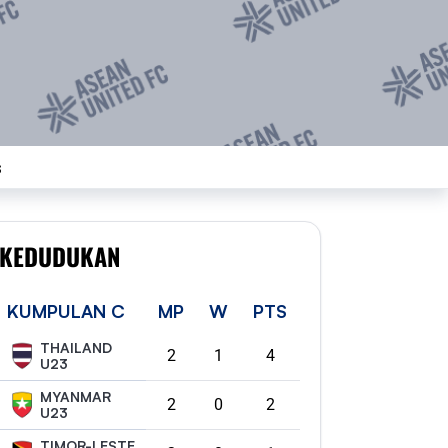
s
KEDUDUKAN
KUMPULAN C
MP
W
PTS
THAILAND
2
1
4
U23
MYANMAR
2
0
2
U23
TIMOR-LESTE