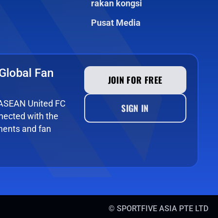
rakan kongsi
Pusat Media
Global Fan
JOIN FOR FREE
e ASEAN United FC
SIGN IN
ected with the
ments and fan
©
SPORTFIVE ASIA PTE LTD