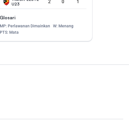
2
0
1
U23
Glosari
MP: Perlawanan Dimainkan
W: Menang
PTS: Mata