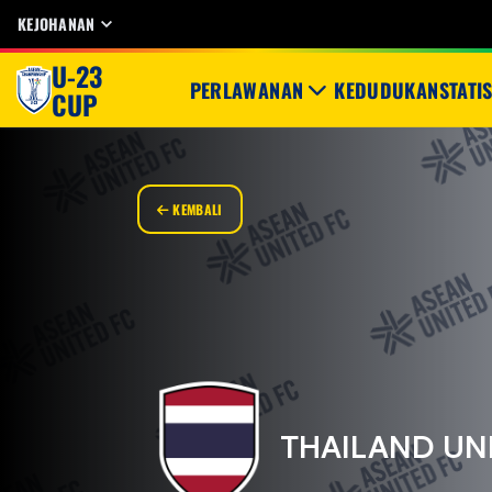
KEJOHANAN
U-23
PERLAWANAN
KEDUDUKAN
STATI
CUP
KEMBALI
THAILAND UN