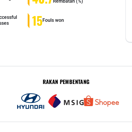
Rembatan (%)
15
ccessful
Fouls won
sses
RAKAN PEMBENTANG