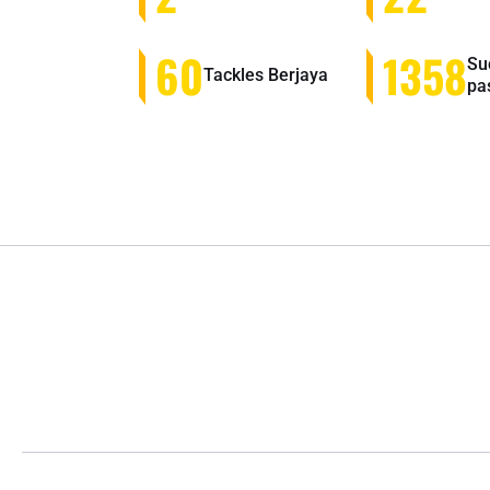
60
1358
Su
Tackles Berjaya
pa