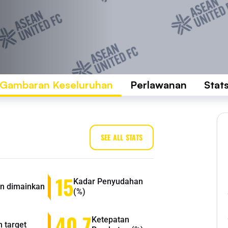
Gambaran Keseluruhan
Perlawanan
Stat
SEE ALL STATS
15
Kadar Penyudahan
n dimainkan
(%)
40.7
Ketepatan
n target