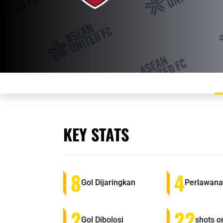
KEY STATS
8
4
Gol Dijaringkan
Perlawana
2
22
Gol Dibolosi
shots o