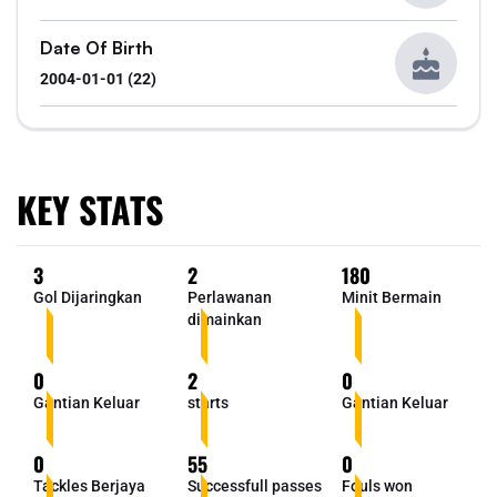
Date Of Birth
2004-01-01 (22)
KEY STATS
3
2
180
Gol Dijaringkan
Perlawanan
Minit Bermain
dimainkan
0
2
0
Gantian Keluar
starts
Gantian Keluar
0
55
0
Tackles Berjaya
Successfull passes
Fouls won