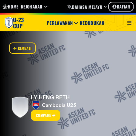
HOME
KEJOHANAN
DAFTAR
BAHASA MELAYU
U-23
PERLAWANAN
KEDUDUKAN
CUP
KEMBALI
LY HENG RETH
Cambodia U23
COMPARE