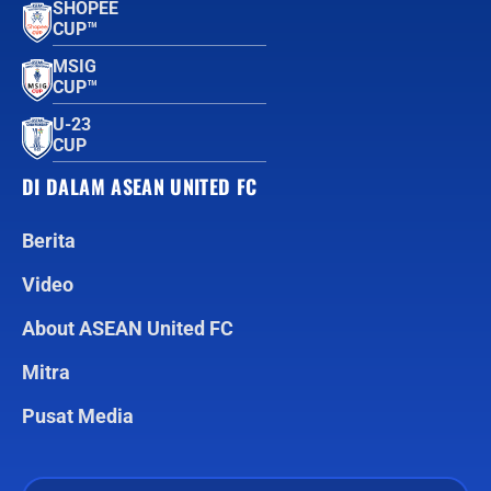
SHOPEE
CUP™
MSIG
CUP™
U-23
CUP
DI DALAM ASEAN UNITED FC
Berita
Video
About ASEAN United FC
Mitra
Pusat Media