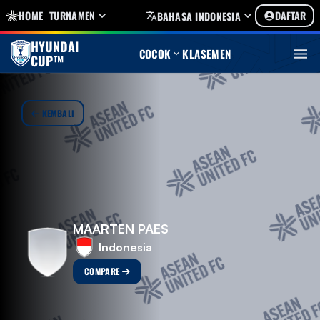
HOME
TURNAMEN
DAFTAR
BAHASA INDONESIA
HYUNDAI
COCOK
KLASEMEN
CUP™
KEMBALI
MAARTEN PAES
Indonesia
COMPARE