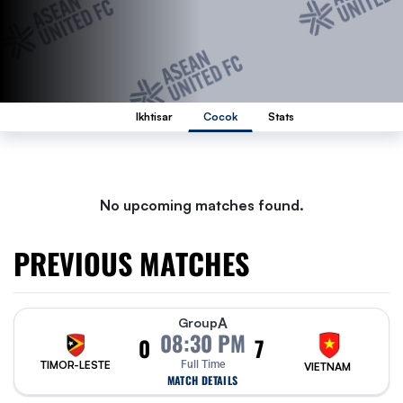
Ikhtisar
Cocok
Stats
No upcoming matches found.
PREVIOUS MATCHES
A
Group
08:30 PM
0
7
TIMOR-LESTE
Full Time
VIETNAM
MATCH DETAILS