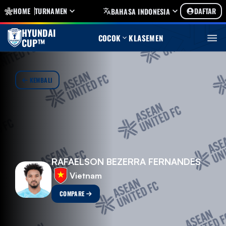
HOME
TURNAMEN
DAFTAR
BAHASA INDONESIA
HYUNDAI
COCOK
KLASEMEN
CUP™
KEMBALI
RAFAELSON BEZERRA FERNANDES
Vietnam
COMPARE